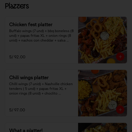
Platters
Chicken fest platter
Buffalo wings (7 und) + bbq boneless (8 
und) + papas fritas XL + onion rings (8 
unid) + nachos con cheddar + salsa 
ranch y smoked bbq.
S/ 92.00
Chili wings platter
Chilli wings (7 unid) + Nashville chicken 
tenders ( 5 und) + papas fritas XL + 
onion rings (8 unid) + choclito 
americano + salsas bbq mayo y ranch.
S/ 97.00
What a platter!