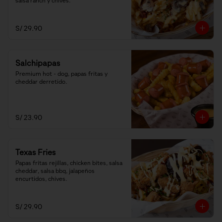
salsa ranch y chives.
S/ 29.90
Salchipapas
Premium hot - dog, papas fritas y 
cheddar derretido.
S/ 23.90
Texas Fries
Papas fritas rejillas, chicken bites, salsa 
cheddar, salsa bbq, jalapeños 
encurtidos, chives.
S/ 29.90