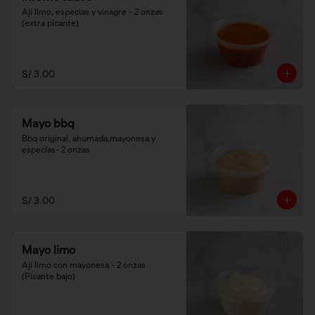
Ají limo, especias y vinagre - 2 onzas 
(extra picante)
S/ 3.00
Mayo bbq
Bbq original, ahumada,mayonesa y 
especias- 2 onzas
S/ 3.00
Mayo limo
Ají limo con mayonesa - 2 onzas 
(Picante bajo)