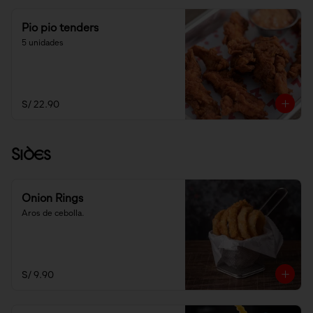
Pio pio tenders
5 unidades
S/ 22.90
Sides
Onion Rings
Aros de cebolla.
S/ 9.90