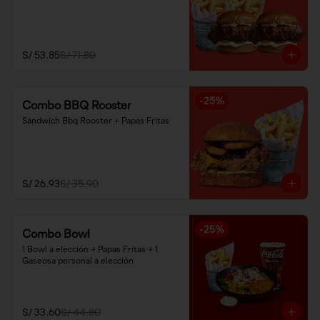
S/ 53.85
S/ 71.80
-
25
%
Combo BBQ Rooster
Sándwich Bbq Rooster + Papas Fritas
S/ 26.93
S/ 35.90
-
25
%
Combo Bowl
1 Bowl a elección + Papas Fritas + 1 
Gaseosa personal a elección
S/ 33.60
S/ 44.80