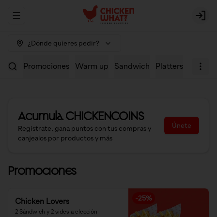
Abrir menu de navegación
Logi
¿Dónde quieres pedir?
Promociones
Warm up
Sandwich
Platters
Wraps
Acumula
CHICKENCOINS
Únete
Regístrate, gana puntos con tus compras y
canjealos por productos y más
Promociones
-
25
%
Chicken Lovers
2 Sándwich y 2 sides a elección