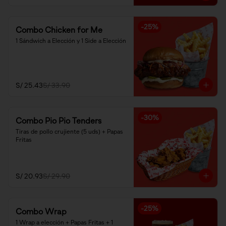
-
25
%
Combo Chicken for Me
1 Sándwich a Elección y 1 Side a Elección
S/ 25.43
S/ 33.90
-
30
%
Combo Pio Pio Tenders
Tiras de pollo crujiente (5 uds) + Papas 
Fritas
S/ 20.93
S/ 29.90
-
25
%
Combo Wrap
1 Wrap a elección + Papas Fritas + 1 