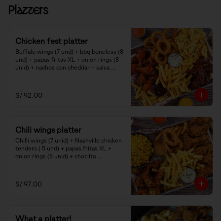
Platters
Chicken fest platter
Buffalo wings (7 und) + bbq boneless (8 
und) + papas fritas XL + onion rings (8 
unid) + nachos con cheddar + salsa 
ranch y smoked bbq.
S/ 92.00
Chili wings platter
Chilli wings (7 unid) + Nashville chicken 
tenders ( 5 und) + papas fritas XL + 
onion rings (8 unid) + choclito 
americano + salsas bbq mayo y ranch.
S/ 97.00
What a platter!