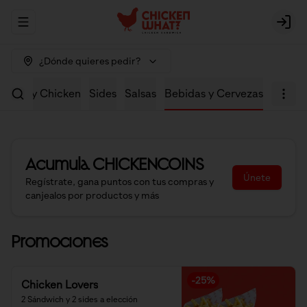
Abrir menu de navegación
Logi
¿Dónde quieres pedir?
Crispy Chicken
Sides
Salsas
Bebidas y Cervezas
Acumula
CHICKENCOINS
Únete
Regístrate, gana puntos con tus compras y
canjealos por productos y más
Promociones
-
25
%
Chicken Lovers
2 Sándwich y 2 sides a elección