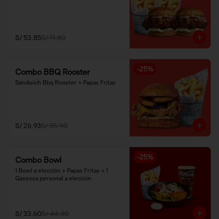
S/ 53.85
S/ 71.80
-
25
%
Combo BBQ Rooster
Sándwich Bbq Rooster + Papas Fritas
S/ 26.93
S/ 35.90
-
25
%
Combo Bowl
1 Bowl a elección + Papas Fritas + 1 
Gaseosa personal a elección
S/ 33.60
S/ 44.80