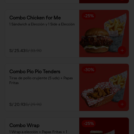
-
25
%
Combo Chicken for Me
1 Sándwich a Elección y 1 Side a Elección
S/ 25.43
S/ 33.90
-
30
%
Combo Pio Pio Tenders
Tiras de pollo crujiente (5 uds) + Papas 
Fritas
S/ 20.93
S/ 29.90
-
25
%
Combo Wrap
1 Wrap a elección + Papas Fritas + 1 