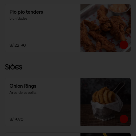
Pio pio tenders
5 unidades
S/ 22.90
Sides
Onion Rings
Aros de cebolla.
S/ 9.90