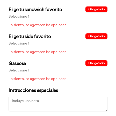
Sé parte de nuestro equipo
Elige tu sandwich favorito
Obligatorio
Términos y condiciones
Seleccione 1
Política de privacidad
Lo siento, se agotaron las opciones
Redes sociales
Elige tu side favorito
Obligatorio
Seleccione 1
Instagram
Lo siento, se agotaron las opciones
Mi cuenta
Gaseosa
Obligatorio
Seleccione 1
Pedir
CHICKENCOINS
Lo siento, se agotaron las opciones
Iniciar sesión
Política de Cookies
Instrucciones especiales
Haga clic en Aceptar para permitir que Justo use
cookies a fin de personalizar este sitio, publicar anuncios
y medir su eficiencia en otras apps y sitios web, incluidas
las redes sociales. Personalice sus preferencias en