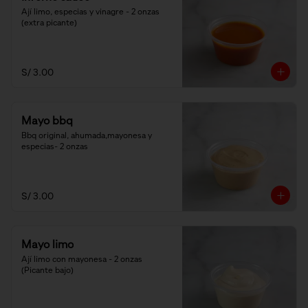
Ají limo, especias y vinagre - 2 onzas 
(extra picante)
S/ 3.00
Mayo bbq
Bbq original, ahumada,mayonesa y 
especias- 2 onzas
S/ 3.00
Mayo limo
Ají limo con mayonesa - 2 onzas 
(Picante bajo)