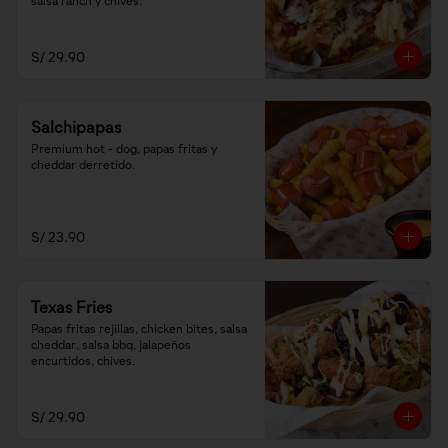
salsa ranch y chives.
S/ 29.90
Salchipapas
Premium hot - dog, papas fritas y 
cheddar derretido.
S/ 23.90
Texas Fries
Papas fritas rejillas, chicken bites, salsa 
cheddar, salsa bbq, jalapeños 
encurtidos, chives.
S/ 29.90