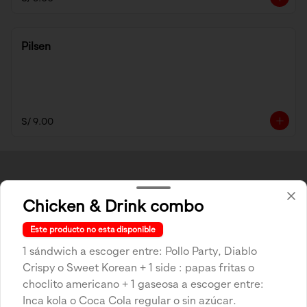
Pilsen
S/ 9.00
Chicken & Drink combo
Este producto no esta disponible
1 sándwich a escoger entre: Pollo Party, Diablo
Crispy o Sweet Korean + 1 side : papas fritas o
choclito americano + 1 gaseosa a escoger entre:
Conócenos
Inca kola o Coca Cola regular o sin azúcar.