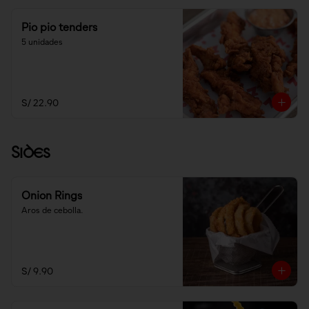
Pio pio tenders
5 unidades
S/ 22.90
Sides
Onion Rings
Aros de cebolla.
S/ 9.90