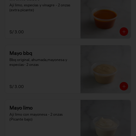
Ají limo, especias y vinagre - 2 onzas 
(extra picante)
S/ 3.00
Mayo bbq
Bbq original, ahumada,mayonesa y 
especias- 2 onzas
S/ 3.00
Mayo limo
Ají limo con mayonesa - 2 onzas 
(Picante bajo)