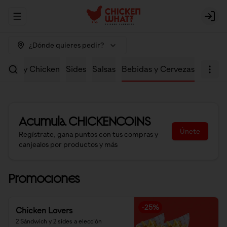
Abrir menu de navegación
Logi
¿Dónde quieres pedir?
Crispy Chicken
Sides
Salsas
Bebidas y Cervezas
Acumula
CHICKENCOINS
Únete
Regístrate, gana puntos con tus compras y
canjealos por productos y más
Promociones
-
25
%
Chicken Lovers
2 Sándwich y 2 sides a elección