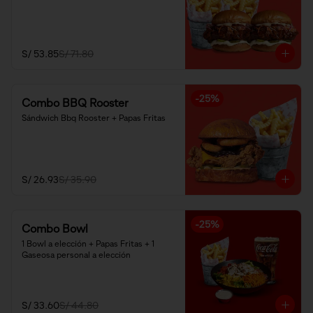
S/ 53.85
S/ 71.80
-
25
%
Combo BBQ Rooster
Sándwich Bbq Rooster + Papas Fritas
S/ 26.93
S/ 35.90
-
25
%
Combo Bowl
1 Bowl a elección + Papas Fritas + 1 
Gaseosa personal a elección
S/ 33.60
S/ 44.80