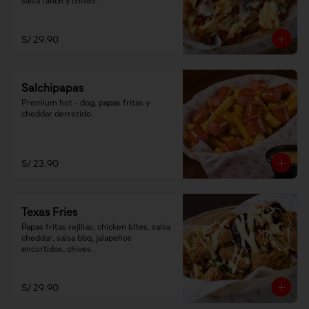
salsa ranch y chives.
S/ 29.90
Salchipapas
Premium hot - dog, papas fritas y 
cheddar derretido.
S/ 23.90
Texas Fries
Papas fritas rejillas, chicken bites, salsa 
cheddar, salsa bbq, jalapeños 
encurtidos, chives.
S/ 29.90