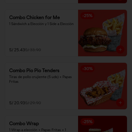
-
25
%
Combo Chicken for Me
1 Sándwich a Elección y 1 Side a Elección
S/ 25.43
S/ 33.90
-
30
%
Combo Pio Pio Tenders
Tiras de pollo crujiente (5 uds) + Papas 
Fritas
S/ 20.93
S/ 29.90
-
25
%
Combo Wrap
1 Wrap a elección + Papas Fritas + 1 