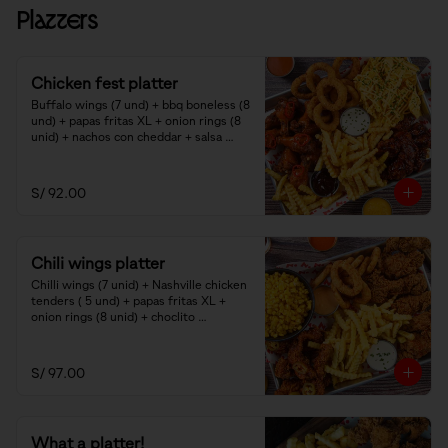
Platters
Chicken fest platter
Buffalo wings (7 und) + bbq boneless (8 
und) + papas fritas XL + onion rings (8 
unid) + nachos con cheddar + salsa 
ranch y smoked bbq.
S/ 92.00
Chili wings platter
Chilli wings (7 unid) + Nashville chicken 
tenders ( 5 und) + papas fritas XL + 
onion rings (8 unid) + choclito 
americano + salsas bbq mayo y ranch.
S/ 97.00
What a platter!