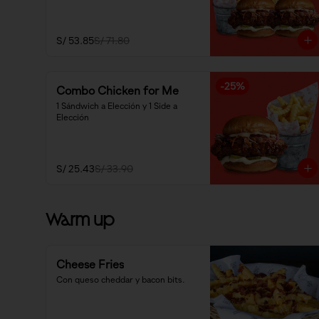
S/ 53.85
S/ 71.80
-
25
%
Combo Chicken for Me
1 Sándwich a Elección y 1 Side a 
Elección
S/ 25.43
S/ 33.90
Warm up
Cheese Fries
Con queso cheddar y bacon bits.