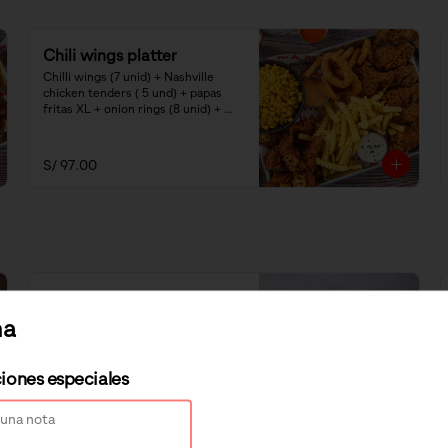
Chili wings platter
Chilli wings (7 unid) + Nashville 
chicken tenders ( 5 und) + papas 
fritas XL + onion rings (8 unid) + 
choclito americano + salsas bbq 
mayo y ranch.
S/ 97.00
Malibu Wrap
ha
Chicken tenders, queso cheddar, 
piña golden, lechuga y salsa mayo 
BBQ.
ciones especiales
S/ 23.90