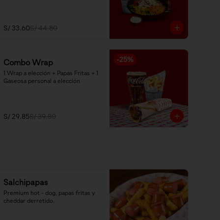
S/ 33.60
S/ 44.80
-
25
%
Combo Wrap
1 Wrap a elección + Papas Fritas + 1 
Gaseosa personal a elección
S/ 29.85
S/ 39.80
Salchipapas
Premium hot - dog, papas fritas y 
cheddar derretido.