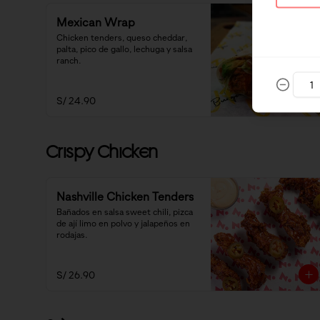
Mexican Wrap
Chicken tenders, queso cheddar, 
palta, pico de gallo, lechuga y salsa 
ranch.
S/ 24.90
Crispy Chicken
Nashville Chicken Tenders
Bañados en salsa sweet chili, pizca 
de ají limo en polvo y jalapeños en 
rodajas.
S/ 26.90