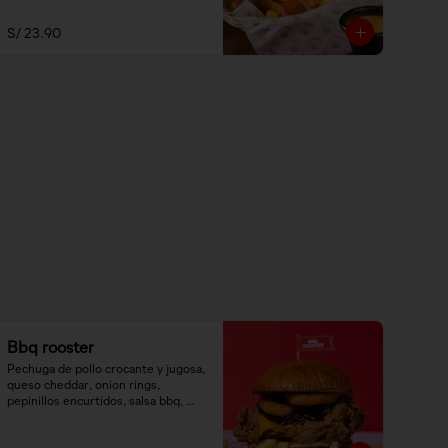
S/ 23.90
Bbq rooster
Pechuga de pollo crocante y jugosa, 
queso cheddar, onion rings, 
pepinillos encurtidos, salsa bbq, 
salsa mayo-bbq.