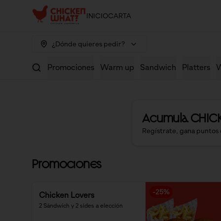
INICIO
CARTA
¿Dónde quieres pedir?
Promociones
Warm up
Sandwich
Platters
W
Acumula
CHIC
Regístrate, gana puntos 
Promociones
-
25
%
Chicken Lovers
2 Sándwich y 2 sides a elección