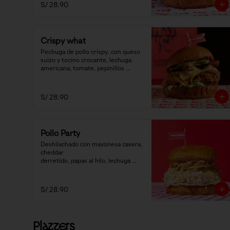
S/ 28.90
Crispy what
Pechuga de pollo crispy, con queso 
suizo y tocino crocante, lechuga 
americana, tomate, pepinillos 
encurtidos y salsa honey mustard.
S/ 28.90
Pollo Party
Deshilachado con mayonesa casera, 
cheddar

derretido, papas al hilo, lechuga 
americana y salsa golf.
S/ 28.90
Platters