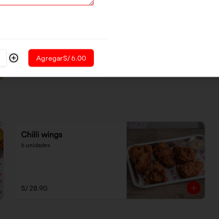
Agregar
S/ 6.00
Chilli wings
6 unidades
S/ 28.90