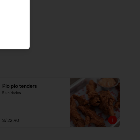
Pio pio tenders
5 unidades
S/ 22.90