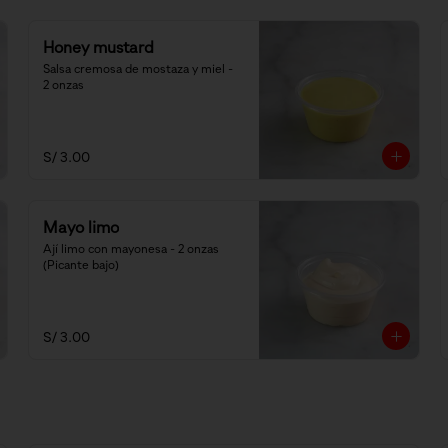
Honey mustard
Salsa cremosa de mostaza y miel - 
2 onzas
S/ 3.00
Mayo limo
Ají limo con mayonesa - 2 onzas 
(Picante bajo)
S/ 3.00