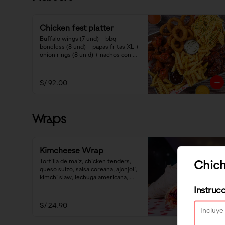
Chicken fest platter
Buffalo wings (7 und) + bbq 
boneless (8 und) + papas fritas XL + 
onion rings (8 unid) + nachos con 
cheddar + salsa ranch y smoked 
bbq.
S/ 92.00
Wraps
Kimcheese Wrap
Chic
Tortilla de maíz, chicken tenders, 
queso suizo, salsa coreana, ajonjolí, 
kimchi slaw, lechuga americana, 
mayonesa.
Instruc
S/ 24.90