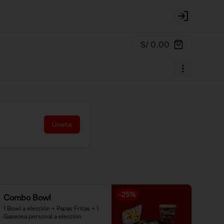
Login
S/ 0.00
Únete
-
25
%
Combo Bowl
1 Bowl a elección + Papas Fritas + 1 
Gaseosa personal a elección