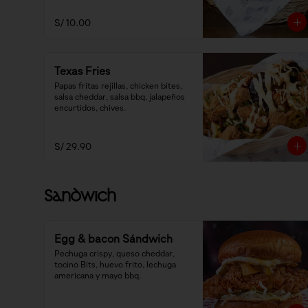
S/ 10.00
Texas Fries
Papas fritas rejillas, chicken bites, 
salsa cheddar, salsa bbq, jalapeños 
encurtidos, chives.
S/ 29.90
Sandwich
Egg & bacon Sándwich
Pechuga crispy, queso cheddar, 
tocino Bits, huevo frito, lechuga 
americana y mayo bbq.