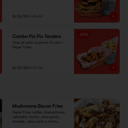
S/ 26.93
S/ 35.90
-
30
%
Combo Pio Pio Tenders
Tiras de pollo crujiente (5 uds) + 
Papas Fritas
S/ 20.93
S/ 29.90
Mushrooms Bacon Fries
Papas fritas rejillas, champiñones 
salteados, tocino, salsa queso 
cheddar, salsa ranch y chives.