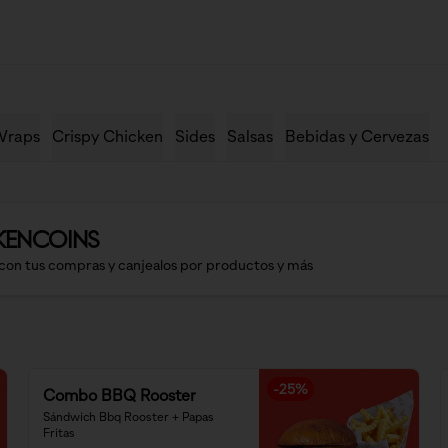
raps
Crispy Chicken
Sides
Salsas
Bebidas y Cervezas
KENCOINS
con tus compras y canjealos por productos y más
-
25
%
Combo BBQ Rooster
Sándwich Bbq Rooster + Papas 
Fritas