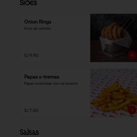
Sides
Onion Rings
Aros de cebolla.
S/ 9.90
Papas x-tremas
Papas onduladas con sal picante
S/ 7.00
Salsas