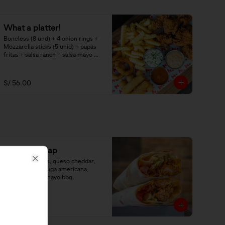
What a platter!
Boneless (8 und) + 4 onion rings + 
Mozzarella sticks (5 unid) + papas 
fritas + salsa ranch + salsa mayo 
bbq.
S/ 56.00
Chicken Wrap
Chicken tenders, queso cheddar, 
Close
bacon bits, lechuga americana, 
tomate y salsa mayo bbq.
S/ 23.90